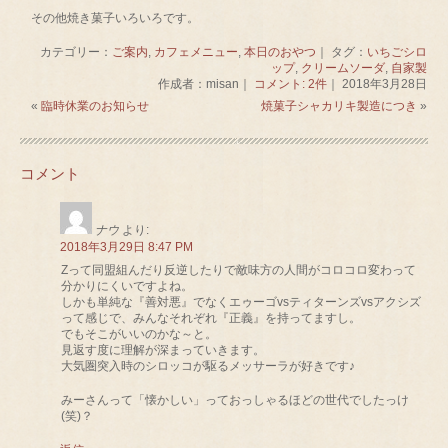
その他焼き菓子いろいろです。
カテゴリー：
ご案内
,
カフェメニュー
,
本日のおやつ
｜ タグ：
いちごシロ
ップ
,
クリームソーダ
,
自家製
作成者：misan｜
コメント: 2件
｜ 2018年3月28日
«
臨時休業のお知らせ
焼菓子シャカリキ製造につき
»
コメント
ナウ
より:
2018年3月29日 8:47 PM
Zって同盟組んだり反逆したりで敵味方の人間がコロコロ変わって
分かりにくいですよね。
しかも単純な『善対悪』でなくエゥーゴvsティターンズvsアクシズ
って感じで、みんなそれぞれ『正義』を持ってますし。
でもそこがいいのかな～と。
見返す度に理解が深まっていきます。
大気圏突入時のシロッコが駆るメッサーラが好きです♪
みーさんって「懐かしい」っておっしゃるほどの世代でしたっけ
(笑)？