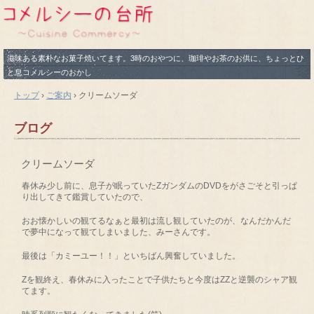
滋味ある素朴なお菓子焼いてます。3時のおやつに、珈琲やお茶のお供に、ちょっとひ
と息コメルシーのおかし
トップ
›
ご案内
›
クリームソーダ
ブログ
クリームソーダ
春休み少し前に、息子が眠っていたZガンダムのDVDをがさごそと引っぱ
り出してきて鑑賞していたので、
おお懐かしいの観てるなぁと最初は流し観していたのが、なんだかんだ
で夢中になって観てしまいました、みーさんです。
最後は「カミーユー！！」といちばん興奮していました。
Zを観終え、春休みに入ったことで子供たちと今度はZZと逆襲のシャア観
てます。