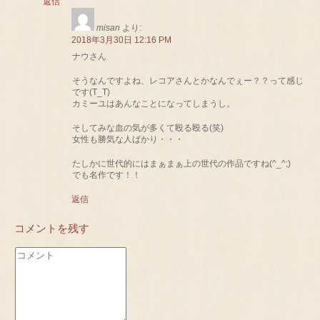
返信
misan
より:
2018年3月30日 12:16 PM
ナウさん
そうなんですよね、レコアさんとかなんでぇー？？って感じ
です(T_T)
カミーユはあんなことになってしまうし。
そしてみな血の気が多くて殴る殴る(笑)
女性も勝気な人ばかり・・・
たしかに世代的にはまぁまぁ上の世代の作品ですね(^_^;)
でも名作です！！
返信
コメントを残す