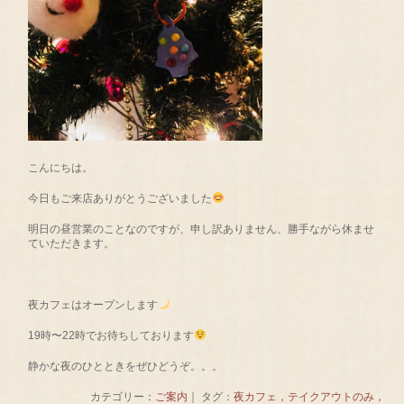
こんにちは。
今日もご来店ありがとうございました
明日の昼営業のことなのですが、申し訳ありません、勝手ながら休ませ
ていただきます。
夜カフェはオープンします
19時〜22時でお待ちしております
静かな夜のひとときをぜひどうぞ。。。
カテゴリー：
ご案内
｜ タグ：
夜カフェ，テイクアウトのみ，