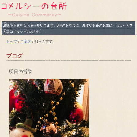
滋味ある素朴なお菓子焼いてます。3時のおやつに、珈琲やお茶のお供に、ちょっとひ
と息コメルシーのおかし
トップ
›
ご案内
›
明日の営業
ブログ
明日の営業