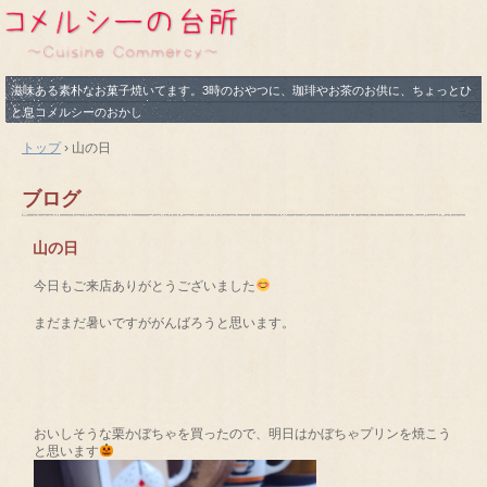
滋味ある素朴なお菓子焼いてます。3時のおやつに、珈琲やお茶のお供に、ちょっとひ
と息コメルシーのおかし
トップ
›
山の日
ブログ
山の日
今日もご来店ありがとうございました
まだまだ暑いですががんばろうと思います。
おいしそうな栗かぼちゃを買ったので、明日はかぼちゃプリンを焼こう
と思います