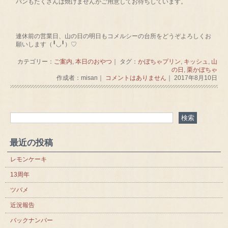
パンもたくさんは焼けませんがご用意してお待ちしています。
連休前の営業日、山の日の明日もコメルシーの台所をどうぞよろしくお
願いします（╹◡╹）♡
カテゴリー：
ご案内
,
本日のおやつ
｜ タグ：
かぼちゃプリン
,
キッシュ
,
山
の日
,
栗かぼちゃ
作成者：misan｜
コメントはありません
｜ 2017年8月10日
最近の投稿
レモンケーキ
13周年
ツバメ
近況報告
バックナンバー