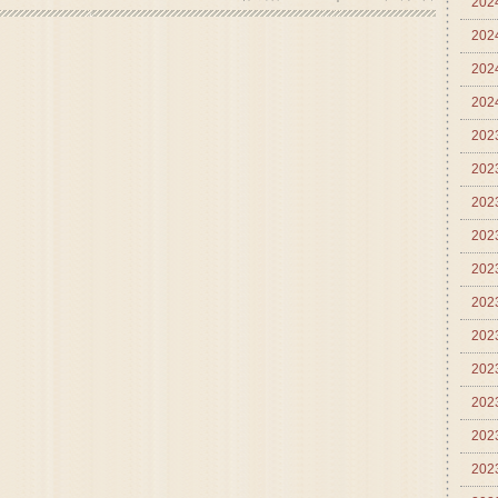
20
20
20
20
20
20
20
20
20
20
20
20
20
20
20