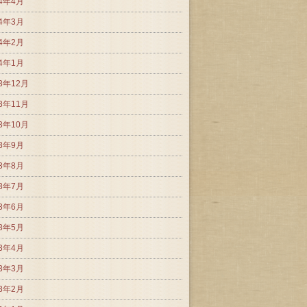
24年4月
24年3月
24年2月
24年1月
23年12月
23年11月
23年10月
23年9月
23年8月
23年7月
23年6月
23年5月
23年4月
23年3月
23年2月