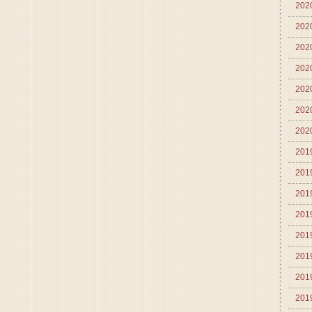
20
20
20
20
20
20
20
20
20
20
20
20
20
20
20