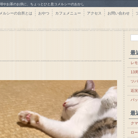
珈琲やお茶のお供に、ちょっとひと息コメルシーのおかし
メルシーの台所とは
おやつ
カフェメニュー
アクセス
お問い合わせ
最
レモ
13
ツバ
近況
バッ
最
クマ
ロー