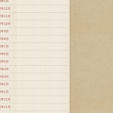
23年1月
22年12月
22年11月
22年10月
22年9月
22年8月
22年7月
22年6月
22年5月
22年4月
22年3月
22年2月
22年1月
21年12月
21年11月