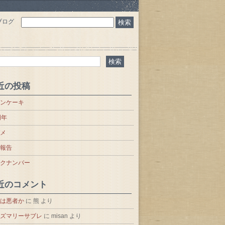
ブログ
近の投稿
ンケーキ
周年
メ
報告
クナンバー
近のコメント
は悪者か
に
熊
より
ズマリーサブレ
に
misan
より