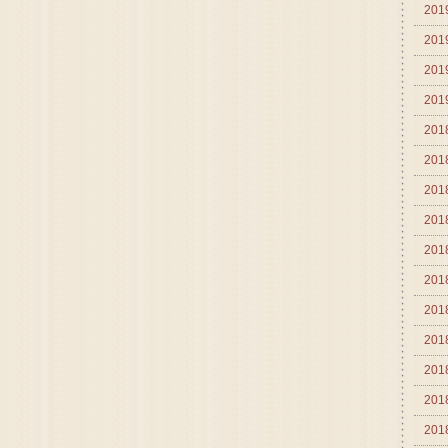
20
20
20
20
20
20
20
20
20
20
20
20
20
20
20