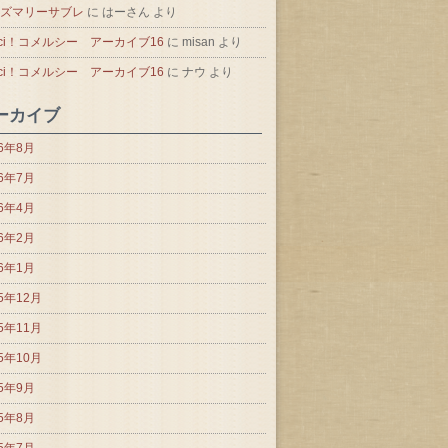
ズマリーサブレ
に
はーさん
より
rci！コメルシー アーカイブ16
に
misan
より
rci！コメルシー アーカイブ16
に
ナウ
より
ーカイブ
26年8月
26年7月
26年4月
26年2月
26年1月
25年12月
25年11月
25年10月
25年9月
25年8月