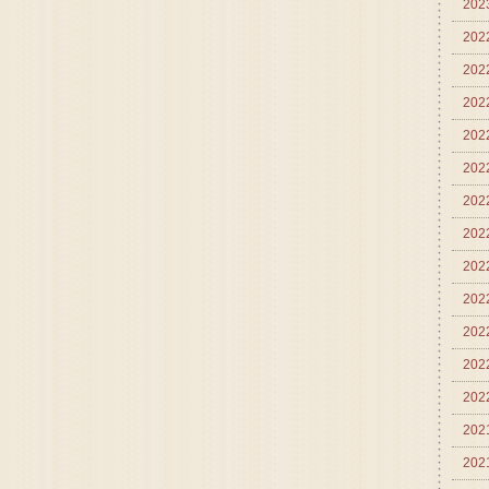
20
20
20
20
20
20
20
20
20
20
20
20
20
20
20