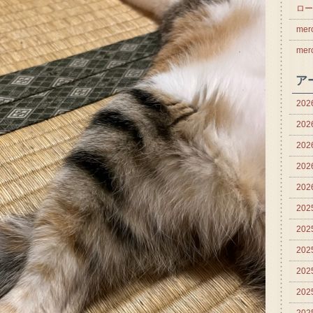
ロー
me
me
ア
20
20
20
20
20
20
20
20
20
20