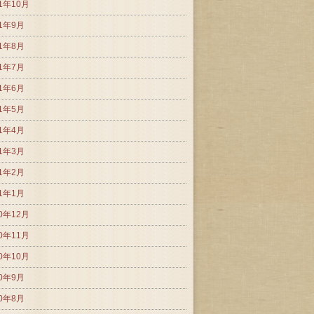
21年10月
21年9月
21年8月
21年7月
21年6月
21年5月
21年4月
21年3月
21年2月
21年1月
20年12月
20年11月
20年10月
20年9月
20年8月