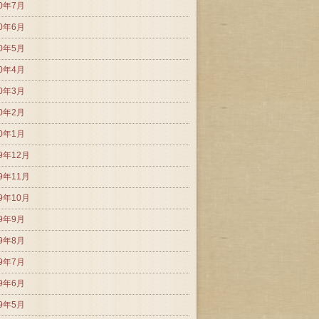
20年7月
20年6月
20年5月
20年4月
20年3月
20年2月
20年1月
19年12月
19年11月
19年10月
19年9月
19年8月
19年7月
19年6月
19年5月