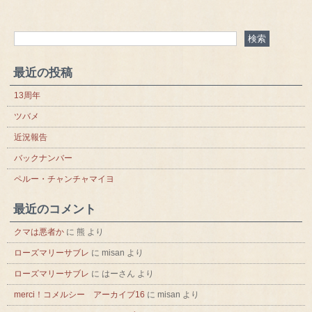
最近の投稿
13周年
ツバメ
近況報告
バックナンバー
ペルー・チャンチャマイヨ
最近のコメント
クマは悪者か
に
熊
より
ローズマリーサブレ
に
misan
より
ローズマリーサブレ
に
はーさん
より
merci！コメルシー アーカイブ16
に
misan
より