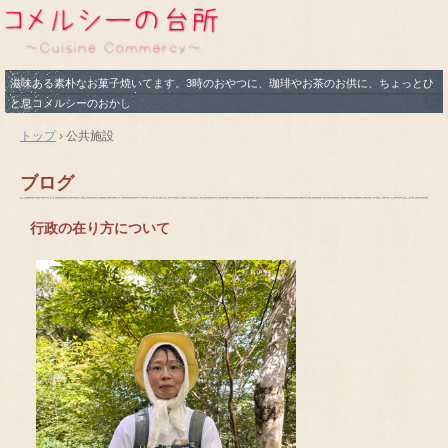
滋味ある素朴なお菓子焼いてます。3時のおやつに、珈琲やお茶のお供に、ちょっとひ
と息コメルシーのおかし
トップ
›
公共施設
ブログ
行政の在り方について