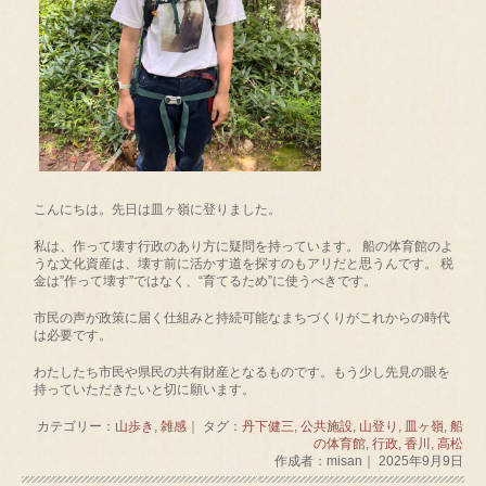
こんにちは。先日は皿ヶ嶺に登りました。
私は、作って壊す行政のあり方に疑問を持っています。 船の体育館のよ
うな文化資産は、壊す前に活かす道を探すのもアリだと思うんです。 税
金は”作って壊す”ではなく、“育てるため”に使うべきです。
市民の声が政策に届く仕組みと持続可能なまちづくりがこれからの時代
は必要です。
わたしたち市民や県民の共有財産となるものです。もう少し先見の眼を
持っていただきたいと切に願います。
カテゴリー：
山歩き
,
雑感
｜ タグ：
丹下健三
,
公共施設
,
山登り
,
皿ヶ嶺
,
船
の体育館
,
行政
,
香川
,
高松
作成者：misan｜ 2025年9月9日