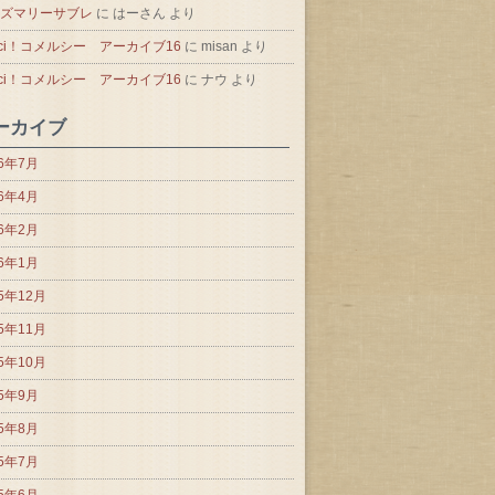
ズマリーサブレ
に
はーさん
より
rci！コメルシー アーカイブ16
に
misan
より
rci！コメルシー アーカイブ16
に
ナウ
より
ーカイブ
26年7月
26年4月
26年2月
26年1月
25年12月
25年11月
25年10月
25年9月
25年8月
25年7月