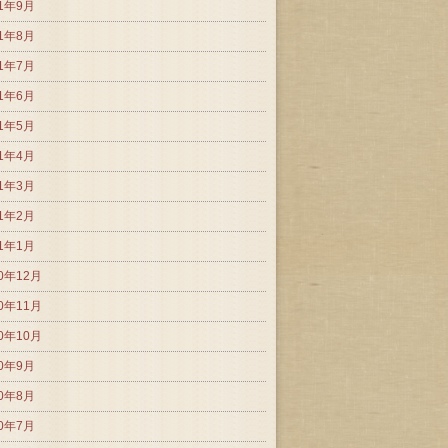
21年9月
21年8月
21年7月
21年6月
21年5月
21年4月
21年3月
21年2月
21年1月
20年12月
20年11月
20年10月
20年9月
20年8月
20年7月