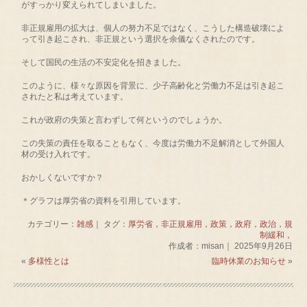
がすっかり変えられてしまいました。
非正規雇用の拡大は、個人の努力不足ではなく、こうした構造破壊によ
って引き起こされ、非正規という選択を余儀なくされたのです。
そして国民の生活の不安定化を招きました。
このように、様々な原因を背景に、少子高齢化と労働力不足は引き起こ
されたと私は考えています。
これが政府の失策と言わずして何というのでしょうか。
この失策の責任を取ることもなく、今度は労働力不足解消として外国人
材の受け入れです。
おかしくないですか？
＊グラフは厚労省の資料を引用しています。
カテゴリー：
雑感
｜ タグ：
厚労省，非正規雇用，政策，政府，政治，規
制緩和，
作成者：misan｜ 2025年9月26日
«
多様性とは
臨時休業のお知らせ
»