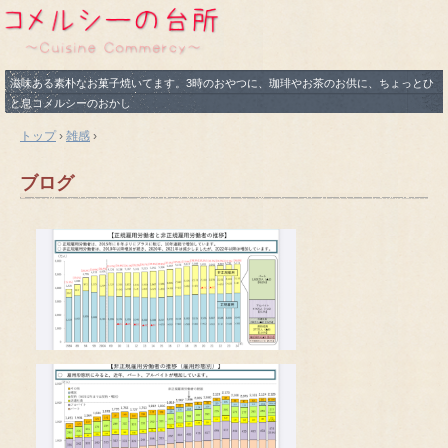
滋味ある素朴なお菓子焼いてます。3時のおやつに、珈琲やお茶のお供に、ちょっとひ
と息コメルシーのおかし
トップ
›
雑感
›
ブログ