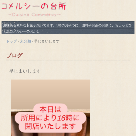
滋味ある素朴なお菓子焼いてます。3時のおやつに、珈琲やお茶のお供に、ちょっとひ
と息コメルシーのおかし
トップ
›
未分類
›
早じまいします
ブログ
早じまいします