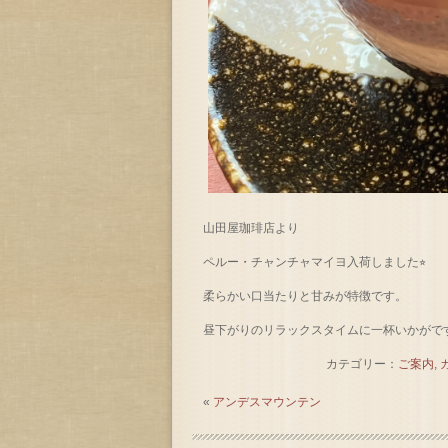
山田屋珈琲店より
ペルー・チャンチャマイヨ入荷しました⭐︎
柔らかい口当たりと甘みが特徴です。
昼下がりのリラックスタイムに一杯いかがで
カテゴリー：
ご案内
,
«
アンデスマウンテン