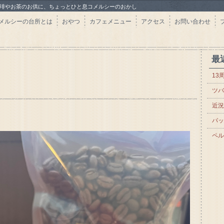
珈琲やお茶のお供に、ちょっとひと息コメルシーのおかし
メルシーの台所とは
おやつ
カフェメニュー
アクセス
お問い合わせ
最
13
ツバ
近況
バッ
ペル