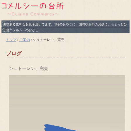
滋味ある素朴なお菓子焼いてます。3時のおやつに、珈琲やお茶のお供に、ちょっとひ
と息コメルシーのおかし
トップ
›
ご案内
›
シュトーレン、完売
ブログ
シュトーレン、完売
動
画
プ
レ
ー
ヤ
ー