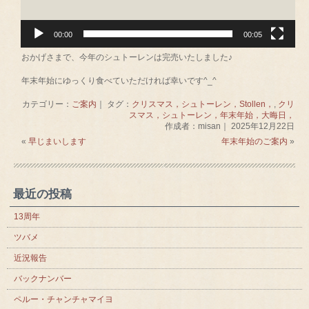
00:00
00:05
おかげさまで、今年のシュトーレンは完売いたしました♪
年末年始にゆっくり食べていただければ幸いです^_^
カテゴリー：
ご案内
｜ タグ：
クリスマス，シュトーレン，Stollen，
,
クリ
スマス，シュトーレン，年末年始，大晦日，
作成者：misan｜ 2025年12月22日
«
早じまいします
年末年始のご案内
»
最近の投稿
13周年
ツバメ
近況報告
バックナンバー
ペルー・チャンチャマイヨ